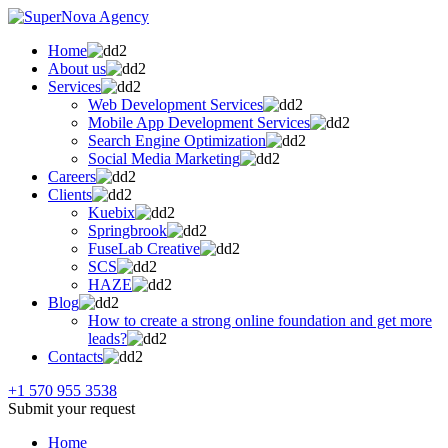
Home
About us
Services
Web Development Services
Mobile App Development Services
Search Engine Optimization
Social Media Marketing
Careers
Clients
Kuebix
Springbrook
FuseLab Creative
SCS
HAZE
Blog
How to create a strong online foundation and get more
leads?
Contacts
+1 570 955 3538
Submit your request
Home